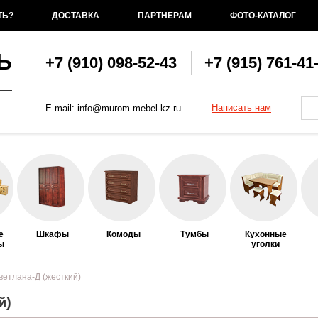
ТЬ?
ДОСТАВКА
ПАРТНЕРАМ
ФОТО-КАТАЛОГ
Ь
+7 (910) 098-52-43
+7 (915) 761-41
Фо
По
Написать нам
E-mail:
info@murom-mebel-kz.ru
е
Шкафы
Комоды
Тумбы
Кухонные
ы
уголки
ветлана-Д (жесткий)
й)