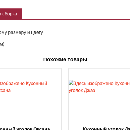
 сборка
му размеру и цвету.
м).
Похожие товары
онный уголок Оксана
Кухонный уголок Д