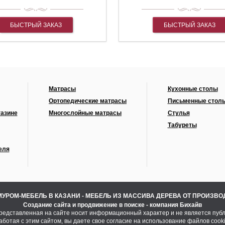
БЫСТРЫЙ ЗАКАЗ
БЫСТРЫЙ ЗАКАЗ
Матрасы
Кухонные столы
Ортопедические матрасы
Письменные стол
газине
Многослойные матрасы
Стулья
Табуреты
еля
МУРОМ-МЕБЕЛЬ В КАЗАНИ - МЕБЕЛЬ ИЗ МАССИВА ДЕРЕВА ОТ ПРОИЗВ
Создание сайта
и
продвижение в поиске
- компания Бихайв
едставленная на сайте носит информационный характер и не является пуб
аботая с этим сайтом, вы даете свое согласие на использование файлов cooki