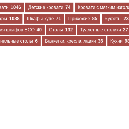
вати
1046
Детские кровати
74
Кровати с мягким изго
афы
1088
Шкафы-купе
71
Прихожие
85
Буфеты
23
ия шкафов ECO
40
Столы
132
Туалетные столики
27
нальные столы
6
Банкетки, кресла, лавки
36
Кухни
9