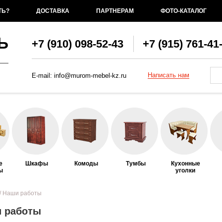
ТЬ?
ДОСТАВКА
ПАРТНЕРАМ
ФОТО-КАТАЛОГ
Ь
+7 (910) 098-52-43
+7 (915) 761-41
Фо
По
Написать нам
E-mail:
info@murom-mebel-kz.ru
е
Шкафы
Комоды
Тумбы
Кухонные
ы
уголки
ь
/ Наши работы
 работы