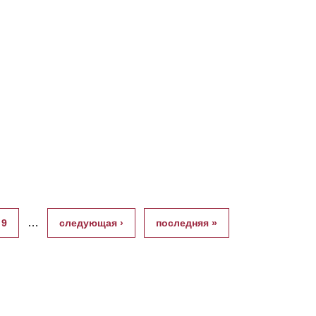
…
9
следующая ›
последняя »