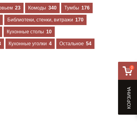
ловьем
23
Комоды
340
Тумбы
176
Библиотеки, стенки, витражи
170
Кухонные столы
10
8
Кухонные уголки
4
Остальное
54
0
КОРЗИНА