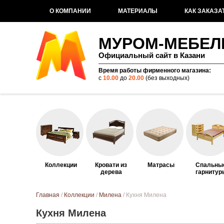
О КОМПАНИИ
МАТЕРИАЛЫ
КАК ЗАКАЗА
МУРОМ-МЕБЕЛ
Официальный сайт в Казани
Время работы фирменного магазина:
с
10.00
до
20.00
(без выходных)
Коллекции
Кровати из
Матрасы
Спальны
дерева
гарнитур
Вы здесь
Главная
/
Коллекции
/
Милена
/ Кухня Милена
Кухня Милена