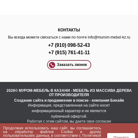
КОНТАКТЫ
Вы всегда можете связаться с нами по почте
info@murom-mebel-kz.ru
+7 (910) 098-52-43
+7 (915) 761-41-11
Заказать звонок
2026© МУРОМ-МЕБЕЛЬ В КАЗАНИ - МЕБЕЛЬ ИЗ МАССИВА ДЕРЕВА
ОТ ПРОИЗВОДИТЕЛЯ
Создание сайта
и
продвижение в поиске
- компания Бихайв
Информация, представленная на сайте носит
информационный характер и не является
публичной офертой.
Работая с этим сайтом, вы даете свое согласие
на использование файлов cookie.
Продолжая использовать наш сайт, вы соглашаетесь
Это необходимо для нормального
на
обработку файлов Сookie
и других
функционирования сайта и анализа трафика.
пользовательских данных, в соответствии с
Политикой
Принято