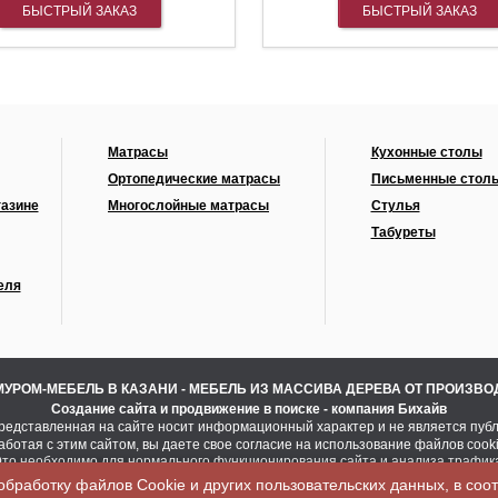
БЫСТРЫЙ ЗАКАЗ
БЫСТРЫЙ ЗАКАЗ
Матрасы
Кухонные столы
Ортопедические матрасы
Письменные стол
газине
Многослойные матрасы
Стулья
Табуреты
еля
МУРОМ-МЕБЕЛЬ В КАЗАНИ - МЕБЕЛЬ ИЗ МАССИВА ДЕРЕВА ОТ ПРОИЗВ
Создание сайта
и
продвижение в поиске
- компания Бихайв
едставленная на сайте носит информационный характер и не является пуб
аботая с этим сайтом, вы даете свое согласие на использование файлов cooki
то необходимо для нормального функционирования сайта и анализа трафик
Политика конфиденциальности
обработку файлов Сookie
и других пользовательских данных, в соо
Пользовательское соглашение