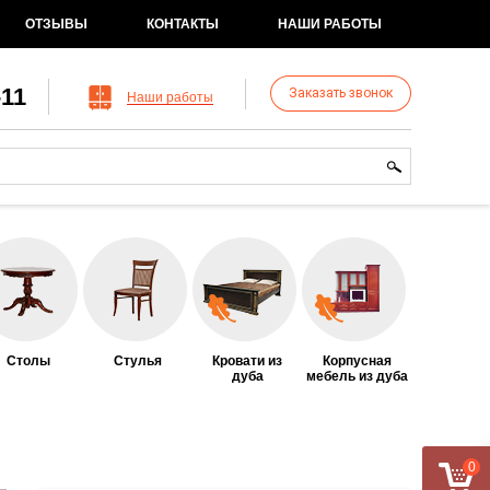
ОТЗЫВЫ
КОНТАКТЫ
НАШИ РАБОТЫ
-11
Заказать звонок
Наши работы
рма поиска
иск
Столы
Стулья
Кровати из
Корпусная
дуба
мебель из дуба
0