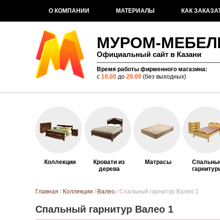
О КОМПАНИИ
МАТЕРИАЛЫ
КАК ЗАКАЗА
МУРОМ-МЕБЕЛ
Официальный сайт в Казани
Время работы фирменного магазина:
с
10.00
до
20.00
(без выходных)
Коллекции
Кровати из
Матрасы
Спальны
дерева
гарнитур
Вы здесь
Главная
/
Коллекции
/
Валео
/ Спальный гарнитур Валео 1
Спальный гарнитур Валео 1