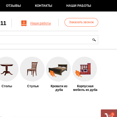
ОТЗЫВЫ
КОНТАКТЫ
НАШИ РАБОТЫ
-11
Заказать звонок
Наши работы
рма поиска
иск
Столы
Стулья
Кровати из
Корпусная
дуба
мебель из дуба
0