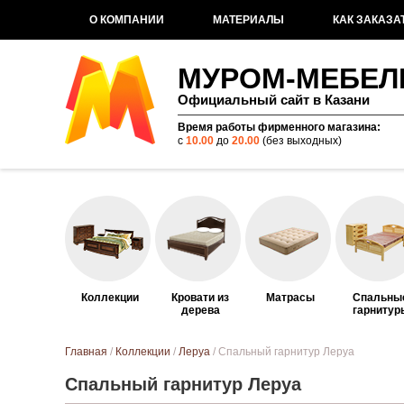
О КОМПАНИИ
МАТЕРИАЛЫ
КАК ЗАКАЗА
МУРОМ-МЕБЕЛ
Официальный сайт в Казани
Время работы фирменного магазина:
с
10.00
до
20.00
(без выходных)
Коллекции
Кровати из
Матрасы
Спальны
дерева
гарнитур
Вы здесь
Главная
/
Коллекции
/
Леруа
/ Спальный гарнитур Леруа
Спальный гарнитур Леруа