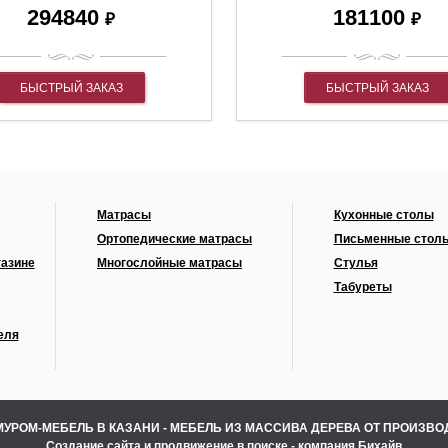
294840
181100
₽
₽
БЫСТРЫЙ ЗАКАЗ
БЫСТРЫЙ ЗАКАЗ
Матрасы
Кухонные столы
Ортопедические матрасы
Письменные стол
газине
Многослойные матрасы
Стулья
Табуреты
еля
МУРОМ-МЕБЕЛЬ В КАЗАНИ - МЕБЕЛЬ ИЗ МАССИВА ДЕРЕВА ОТ ПРОИЗВ
Создание сайта
и
продвижение в поиске
- компания Бихайв