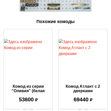
Похожие комоды
Комод из серии
Комод Атлант с 2
"Оливия" (белая
дверками
эмаль с серебряной
53600
69440
патиной)
₽
₽