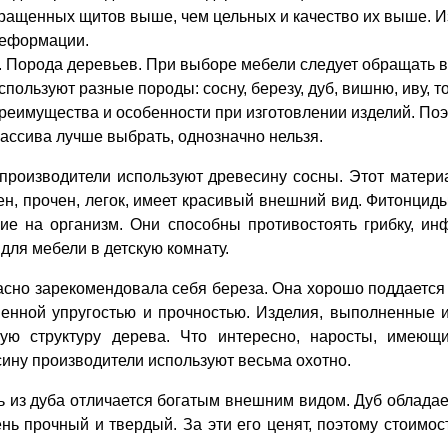
ращенных щитов выше, чем цельных и качество их выше. Из
еформации.
Порода деревьев. При выборе мебели следует обращать в
спользуют разные породы: сосну, березу, дуб, вишню, иву, т
реимущества и особенности при изготовлении изделий. Поэт
ассива лучше выбрать, однозначно нельзя.
производители используют древесину сосны. Этот матери
н, прочен, легок, имеет красивый внешний вид. Фитонциды
ие на организм. Они способны противостоять грибку, и
для мебели в детскую комнату.
сно зарекомендовала себя береза. Она хорошо поддается о
нной упругостью и прочностью. Изделия, выполненные и
вую структуру дерева. Что интересно, наросты, имеющи
ину производители используют весьма охотно.
 из дуба отличается богатым внешним видом. Дуб облада
нь прочный и твердый. За эти его ценят, поэтому стоимос