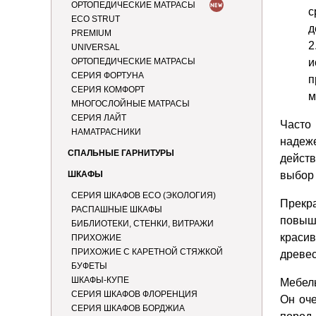
ОРТОПЕДИЧЕСКИЕ МАТРАСЫ
с
ECO STRUT
д
PREMIUM
UNIVERSAL
ОРТОПЕДИЧЕСКИЕ МАТРАСЫ
и
СЕРИЯ ФОРТУНА
п
СЕРИЯ КОМФОРТ
м
МНОГОСЛОЙНЫЕ МАТРАСЫ
СЕРИЯ ЛАЙТ
Часто 
НАМАТРАСНИКИ
надеже
СПАЛЬНЫЕ ГАРНИТУРЫ
действ
ШКАФЫ
выбор 
СЕРИЯ ШКАФОВ ECO (ЭКОЛОГИЯ)
Прекра
РАСПАШНЫЕ ШКАФЫ
повыше
БИБЛИОТЕКИ, СТЕНКИ, ВИТРАЖИ
краси
ПРИХОЖИЕ
ПРИХОЖИЕ С КАРЕТНОЙ СТЯЖКОЙ
древес
БУФЕТЫ
ШКАФЫ-КУПЕ
Мебель
СЕРИЯ ШКАФОВ ФЛОРЕНЦИЯ
Он оче
СЕРИЯ ШКАФОВ БОРДЖИА