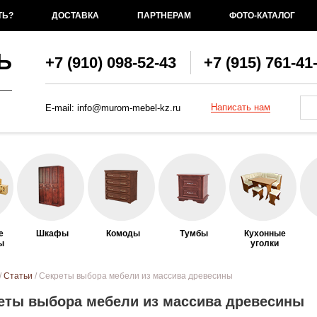
ТЬ?
ДОСТАВКА
ПАРТНЕРАМ
ФОТО-КАТАЛОГ
Ь
+7 (910) 098-52-43
+7 (915) 761-41
Фо
По
Написать нам
E-mail:
info@murom-mebel-kz.ru
е
Шкафы
Комоды
Тумбы
Кухонные
ы
уголки
ь
/
Статьи
/ Секреты выбора мебели из массива древесины
еты выбора мебели из массива древесины