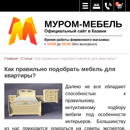
0
МУРОМ-МЕБЕЛЬ
Официальный сайт в Казани
Время работы фирменного магазина:
с
10.00
до
20.00
(без выходных)
Вы здесь
Главная
/
Статьи
/ Как правильно подобрать мебель для квартиры?
Как правильно подобрать мебель для
квартиры?
Далеко не все обладают
способностью к
правильному,
интуитивному подбору
мебели под особенности
интерьеров. Большинству
из нас приходится опираться на советы экспертов,