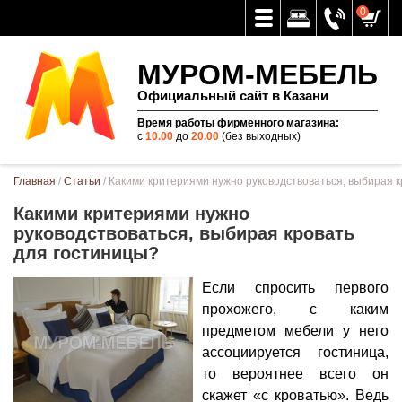
0
МУРОМ-МЕБЕЛЬ
Официальный сайт в Казани
Время работы фирменного магазина:
с
10.00
до
20.00
(без выходных)
Вы здесь
Главная
/
Статьи
/ Какими критериями нужно руководствоваться, выбирая 
Какими критериями нужно
руководствоваться, выбирая кровать
для гостиницы?
Если спросить первого
прохожего, с каким
предметом мебели у него
ассоциируется гостиница,
то вероятнее всего он
скажет «с кроватью». Ведь