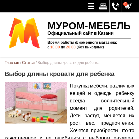
0
МУРОМ-МЕБЕЛЬ
Официальный сайт в Казани
Время работы фирменного магазина:
с
10.00
до
20.00
(без выходных)
Вы здесь
Главная
/
Статьи
/ Выбор длины кровати для ребенка
Выбор длины кровати для ребенка
Покупка мебели, различных
вещей и одежды ребенку
всегда волнительный
момент для родителей.
Дети растут, меняется их
рост, вес, предпочтения.
Хочется приобрести что-то
качественное и не ошибиться с выбором размера.