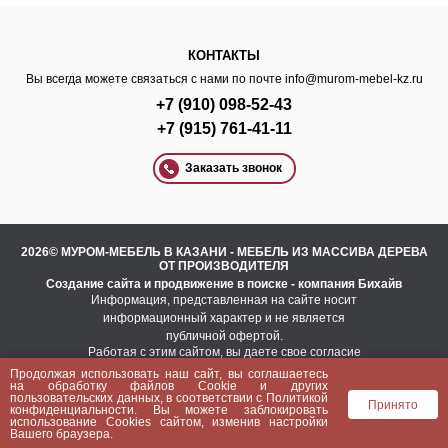
КОНТАКТЫ
Вы всегда можете связаться с нами по почте
info@murom-mebel-kz.ru
+7 (910) 098-52-43
+7 (915) 761-41-11
Заказать звонок
2026© МУРОМ-МЕБЕЛЬ В КАЗАНИ - МЕБЕЛЬ ИЗ МАССИВА ДЕРЕВА
ОТ ПРОИЗВОДИТЕЛЯ
Создание сайта
и
продвижение в поиске
- компания Бихайв
Информация, представленная на сайте носит
информационный характер и не является
публичной офертой.
Работая с этим сайтом, вы даете свое согласие
на использование файлов cookie.
Продолжая использовать наш сайт, вы соглашаетесь
Это необходимо для нормального
на
обработку файлов Сookie
и других
функционирования сайта и анализа трафика.
пользовательских данных, в соответствии с
Политикой
Принято
конфиденциальности
. Вы можете заблокировать
Политика конфиденциальности
использование Cookies сайтом, изменив настройки
Пользовательское соглашение
Вашего браузера.