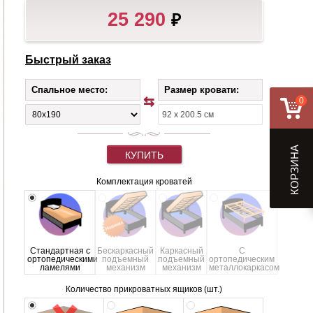
25 290
₽
Быстрый заказ
Спальное место:
Размер кровати:
0
КОРЗИНА
КУПИТЬ
Комплектация кроватей
Стандартная с
Бескаркасный
Каркасный
С
ортопедическими
подъемный
подъемный
ортопедическим
ламелями
механизм
механизм
металлокаркасом
Количество прикроватных ящиков (шт.)