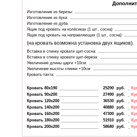
Дополнит
Изготовление из березы:
Изготовление из бука:
Изготовление из дуба:
Ящик под кровать на колёсиках (1 шт., сосна):
Ящик под кровать на направляющих (1 шт., сосна):
(на кровать возможна установка двух ящиков).
Вставка в спинку кровати щит-сосна:
Вставка в спинку кровати щит-береза:
Увеличение длины царги +10см:
Увеличение высоты спинки +10см:
Кровать-тахта:
Кровать 80х190
25290
руб.
Ку
Кровать 90х200
27490
руб.
Ку
Кровать 120х200
36530
руб.
Ку
Кровать 140х200
40880
руб.
Ку
Кровать 160х200
47300
руб.
Ку
Кровать 180х200
51910
руб.
Ку
Кровать 200х200
58680
руб.
Ку