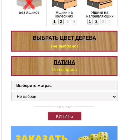
Без ящиков
Ящики на
Ящики на
колесиках
направляющих
1
2
3
4
1
2
3
4
ВЫБРАТЬ ЦВЕТ ДЕРЕВА
(не выбрано)
ПАТИНА
Не выбрана
Выберите матрас
Не выбран
КУПИТЬ