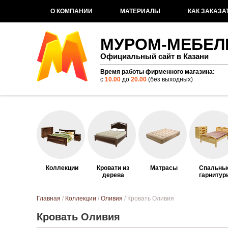
О КОМПАНИИ
МАТЕРИАЛЫ
КАК ЗАКАЗА
МУРОМ-МЕБЕЛ
Официальный сайт в Казани
Время работы фирменного магазина:
с
10.00
до
20.00
(без выходных)
Коллекции
Кровати из
Матрасы
Спальны
дерева
гарнитур
Вы здесь
Главная
/
Коллекции
/
Оливия
/ Кровать Оливия
Кровать Оливия