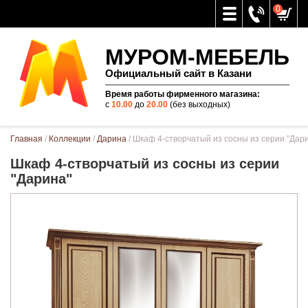
0
МУРОМ-МЕБЕЛЬ
Официальный сайт в Казани
Время работы фирменного магазина:
с
10.00
до
20.00
(без выходных)
Вы здесь
Главная
/
Коллекции
/
Дарина
/ Шкаф 4-створчатый из сосны из серии "Дар
Шкаф 4-створчатый из сосны из серии
"Дарина"