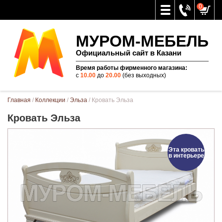
0
МУРОМ-МЕБЕЛЬ
Официальный сайт в Казани
Время работы фирменного магазина:
с
10.00
до
20.00
(без выходных)
Вы здесь
Главная
/
Коллекции
/
Эльза
/ Кровать Эльза
Кровать Эльза
Эта кровать
в интерьере