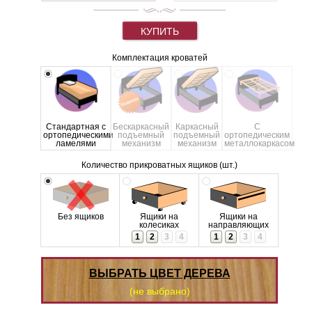
КУПИТЬ
Комплектация кроватей
Стандартная с
Бескаркасный
Каркасный
С
ортопедическими
подъемный
подъемный
ортопедическим
ламелями
механизм
механизм
металлокаркасом
Количество прикроватных ящиков (шт.)
Без ящиков
Ящики на
Ящики на
колесиках
направляющих
1
2
3
4
1
2
3
4
ВЫБРАТЬ ЦВЕТ ДЕРЕВА
(не выбрано)