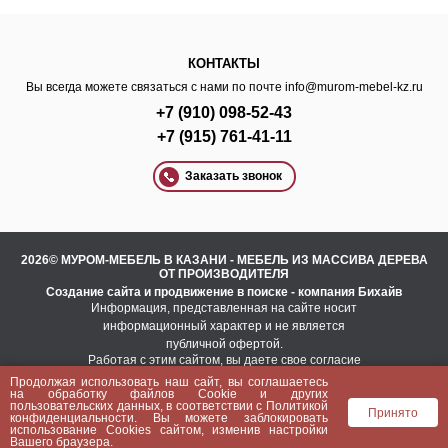
КОНТАКТЫ
Вы всегда можете связаться с нами по почте
info@murom-mebel-kz.ru
+7 (910) 098-52-43
+7 (915) 761-41-11
Заказать звонок
2026© МУРОМ-МЕБЕЛЬ В КАЗАНИ - МЕБЕЛЬ ИЗ МАССИВА ДЕРЕВА
ОТ ПРОИЗВОДИТЕЛЯ
Создание сайта
и
продвижение в поиске
- компания Бихайв
Информация, представленная на сайте носит
информационный характер и не является
публичной офертой.
Работая с этим сайтом, вы даете свое согласие
на использование файлов cookie.
Продолжая использовать наш сайт, вы соглашаетесь
Это необходимо для нормального
на
обработку файлов Сookie
и других
функционирования сайта и анализа трафика.
пользовательских данных, в соответствии с
Политикой
Принято
конфиденциальности
. Вы можете заблокировать
Политика конфиденциальности
использование Cookies сайтом, изменив настройки
Пользовательское соглашение
Вашего браузера.