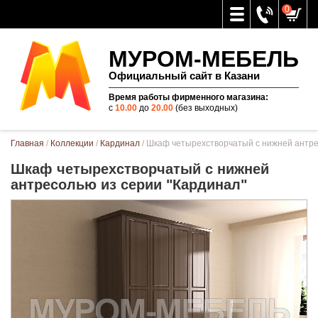
0
МУРОМ-МЕБЕЛЬ
Официальный сайт в Казани
Время работы фирменного магазина:
с
10.00
до
20.00
(без выходных)
Вы здесь
Главная
/
Коллекции
/
Кардинал
/ Шкаф четырехстворчатый с нижней антре
Шкаф четырехстворчатый с нижней
антресолью из серии "Кардинал"