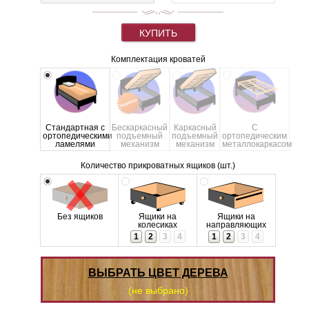
КУПИТЬ
Комплектация кроватей
Стандартная с
Бескаркасный
Каркасный
С
ортопедическими
подъемный
подъемный
ортопедическим
ламелями
механизм
механизм
металлокаркасом
Количество прикроватных ящиков (шт.)
Без ящиков
Ящики на
Ящики на
колесиках
направляющих
1
2
3
4
1
2
3
4
ВЫБРАТЬ ЦВЕТ ДЕРЕВА
(не выбрано)