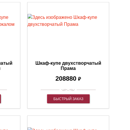
чатый
Шкаф-купе двухстворчатый
м
Прама
208880
₽
БЫСТРЫЙ ЗАКАЗ