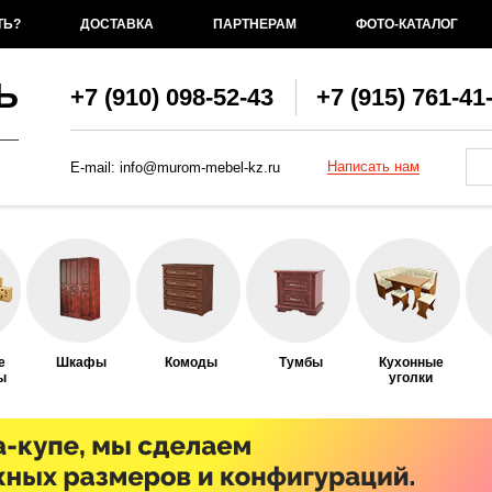
ТЬ?
ДОСТАВКА
ПАРТНЕРАМ
ФОТО-КАТАЛОГ
Ь
+7 (910) 098-52-43
+7 (915) 761-41
Фо
По
Написать нам
E-mail:
info@murom-mebel-kz.ru
е
Шкафы
Комоды
Тумбы
Кухонные
ы
уголки