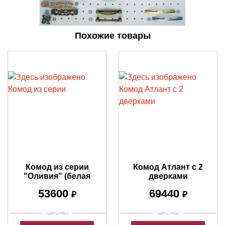
Похожие товары
Комод из серии
Комод Атлант с 2
"Оливия" (белая
дверками
эмаль с серебряной
53600
69440
патиной)
₽
₽