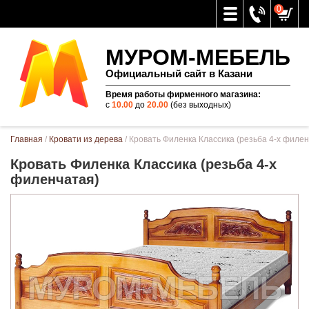
0
МУРОМ-МЕБЕЛЬ
Официальный сайт в Казани
Время работы фирменного магазина:
с
10.00
до
20.00
(без выходных)
Вы здесь
Главная
/
Кровати из дерева
/ Кровать Филенка Классика (резьба 4-х филе
Кровать Филенка Классика (резьба 4-х
филенчатая)