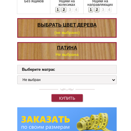
Без ящиков
Ящики на
Ящики на
колесиках
направляющих
1
2
3
4
1
2
3
4
ВЫБРАТЬ ЦВЕТ ДЕРЕВА
(не выбрано)
ПАТИНА
Не выбрана
Выберите матрас
Не выбран
КУПИТЬ