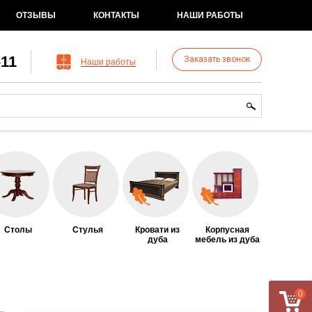
ОТЗЫВЫ
КОНТАКТЫ
НАШИ РАБОТЫ
-11
Заказать звонок
Наши работы
рма поиска
иск
Столы
Стулья
Кровати из
Корпусная
дуба
мебель из дуба
0