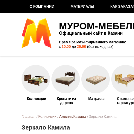
О КОМПАНИИ
МАТЕРИАЛЫ
КАК ЗАКАЗА
МУРОМ-МЕБЕЛ
Официальный сайт в Казани
Время работы фирменного магазина:
с
10.00
до
20.00
(без выходных)
Коллекции
Кровати из
Матрасы
Спальны
дерева
гарнитур
Вы здесь
Главная
/
Коллекции
/
Амелия/Камила
/ Зеркало Камила
Зеркало Камила