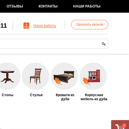
ОТЗЫВЫ
КОНТАКТЫ
НАШИ РАБОТЫ
-11
Заказать звонок
Наши работы
рма поиска
иск
Столы
Стулья
Кровати из
Корпусная
дуба
мебель из дуба
0