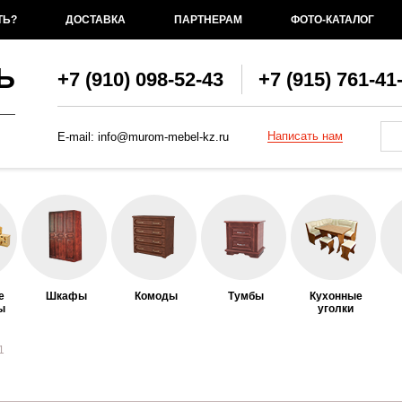
ТЬ?
ДОСТАВКА
ПАРТНЕРАМ
ФОТО-КАТАЛОГ
Ь
+7 (910) 098-52-43
+7 (915) 761-41
Фо
По
Написать нам
E-mail:
info@murom-mebel-kz.ru
е
Шкафы
Комоды
Тумбы
Кухонные
ы
уголки
1