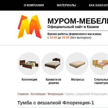
О КОМПАНИИ
МАТЕРИАЛЫ
КАК ЗАКАЗА
МУРОМ-МЕБЕЛ
Официальный сайт в Казани
Время работы фирменного магазина:
с
10.00
до
20.00
(без выходных)
Коллекции
Кровати из
Матрасы
Спальны
дерева
гарнитур
Вы здесь
Главная
/
Коллекции
/
Флоренция
/ Тумба с вешалкой Флоренция-
Тумба с вешалкой Флоренция-1