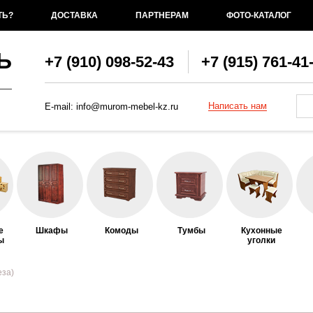
ТЬ?
ДОСТАВКА
ПАРТНЕРАМ
ФОТО-КАТАЛОГ
Ь
+7 (910) 098-52-43
+7 (915) 761-41
Фо
По
Написать нам
E-mail:
info@murom-mebel-kz.ru
е
Шкафы
Комоды
Тумбы
Кухонные
ы
уголки
еза)