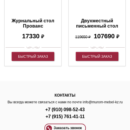
Журнальный стол
Двухместный
Прованс
письменный стол
Робин, верхние
17330
107690
₽
фасады МДФ эмаль
₽
119650
₽
БЫСТРЫЙ ЗАКАЗ
БЫСТРЫЙ ЗАКАЗ
КОНТАКТЫ
Вы всегда можете связаться с нами по почте
info@murom-mebel-kz.ru
+7 (910) 098-52-43
+7 (915) 761-41-11
Заказать звонок