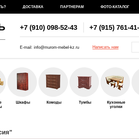
ТЬ?
ДОСТАВКА
ПАРТНЕРАМ
ФОТО-КАТАЛОГ
Ь
+7 (910) 098-52-43
+7 (915) 761-41
Фо
По
Написать нам
E-mail:
info@murom-mebel-kz.ru
е
Шкафы
Комоды
Тумбы
Кухонные
ы
уголки
сия"