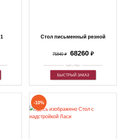
 1
Стол письменный резной
68260
₽
75840
₽
БЫСТРЫЙ ЗАКАЗ
-10%