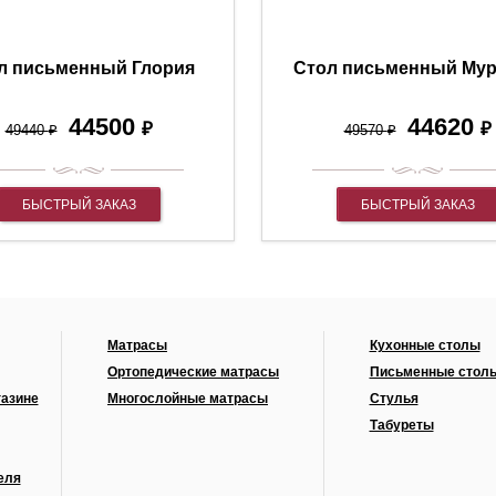
л письменный Глория
Стол письменный Му
44500
44620
₽
₽
49440
₽
49570
₽
БЫСТРЫЙ ЗАКАЗ
БЫСТРЫЙ ЗАКАЗ
Матрасы
Кухонные столы
Ортопедические матрасы
Письменные стол
газине
Многослойные матрасы
Стулья
Табуреты
еля