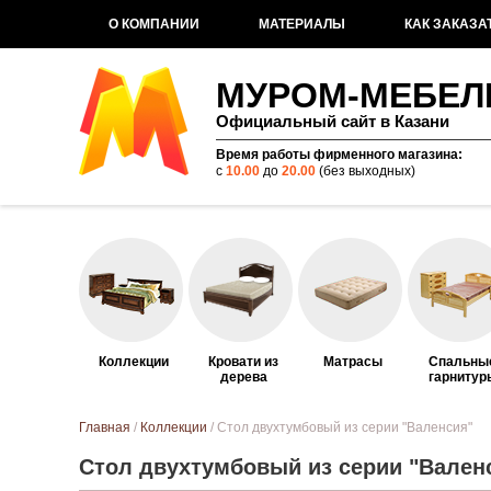
О КОМПАНИИ
МАТЕРИАЛЫ
КАК ЗАКАЗА
МУРОМ-МЕБЕЛ
Официальный сайт в Казани
Время работы фирменного магазина:
с
10.00
до
20.00
(без выходных)
Коллекции
Кровати из
Матрасы
Спальны
дерева
гарнитур
Вы здесь
Главная
/
Коллекции
/ Стол двухтумбовый из серии "Валенсия"
Стол двухтумбовый из серии "Вален