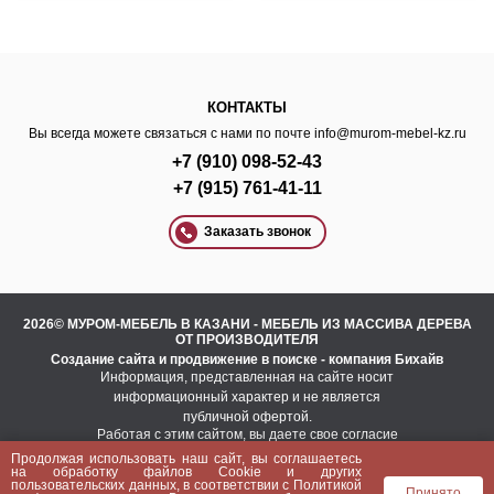
КОНТАКТЫ
Вы всегда можете связаться с нами по почте
info@murom-mebel-kz.ru
+7 (910) 098-52-43
+7 (915) 761-41-11
Заказать звонок
2026© МУРОМ-МЕБЕЛЬ В КАЗАНИ - МЕБЕЛЬ ИЗ МАССИВА ДЕРЕВА
ОТ ПРОИЗВОДИТЕЛЯ
Создание сайта
и
продвижение в поиске
- компания Бихайв
Информация, представленная на сайте носит
информационный характер и не является
публичной офертой.
Работая с этим сайтом, вы даете свое согласие
на использование файлов cookie.
Продолжая использовать наш сайт, вы соглашаетесь
Это необходимо для нормального
на
обработку файлов Сookie
и других
функционирования сайта и анализа трафика.
пользовательских данных, в соответствии с
Политикой
Принято