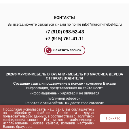
КОНТАКТЫ
Вы всегда можете связаться с нами по почте
info@murom-mebel-kz.ru
+7 (910) 098-52-43
+7 (915) 761-41-11
Заказать звонок
2026© МУРОМ-МЕБЕЛЬ В КАЗАНИ - МЕБЕЛЬ ИЗ МАССИВА ДЕРЕВА
ОТ ПРОИЗВОДИТЕЛЯ
Создание сайта
и
продвижение в поиске
- компания Бихайв
Информация, представленная на сайте носит
информационный характер и не является
публичной офертой.
Работая с этим сайтом, вы даете свое согласие
на использование файлов cookie.
Продолжая использовать наш сайт, вы соглашаетесь
Это необходимо для нормального
на
обработку файлов Сookie
и других
функционирования сайта и анализа трафика.
пользовательских данных, в соответствии с
Политикой
Принято
конфиденциальности
. Вы можете заблокировать
Политика конфиденциальности
использование Cookies сайтом, изменив настройки
Пользовательское соглашение
Вашего браузера.