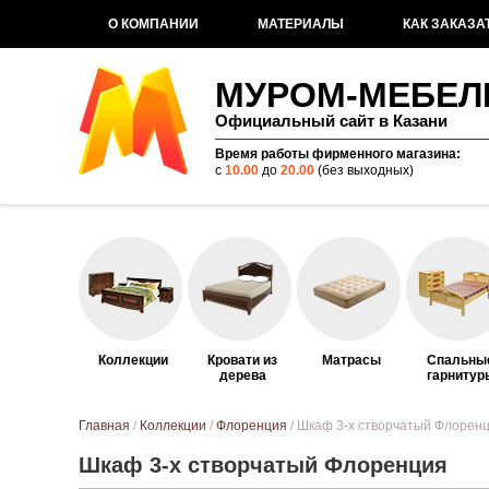
О КОМПАНИИ
МАТЕРИАЛЫ
КАК ЗАКАЗА
МУРОМ-МЕБЕЛ
Официальный сайт в Казани
Время работы фирменного магазина:
с
10.00
до
20.00
(без выходных)
Коллекции
Кровати из
Матрасы
Спальны
дерева
гарнитур
Вы здесь
Главная
/
Коллекции
/
Флоренция
/ Шкаф 3-х створчатый Флорен
Шкаф 3-х створчатый Флоренция