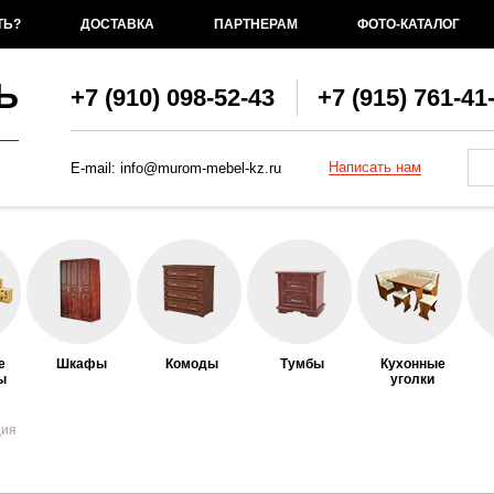
ТЬ?
ДОСТАВКА
ПАРТНЕРАМ
ФОТО-КАТАЛОГ
Ь
+7 (910) 098-52-43
+7 (915) 761-41
Фо
По
Написать нам
E-mail:
info@murom-mebel-kz.ru
е
Шкафы
Комоды
Тумбы
Кухонные
ы
уголки
ция