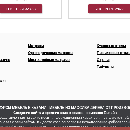
БЫСТРЫЙ ЗАКАЗ
БЫСТРЫЙ ЗАКАЗ
Матрасы
Кухонные столы
Ортопедические матрасы
Письменные стол
газине
Многослойные матрасы
Стулья
Табуреты
еля
МУРОМ-МЕБЕЛЬ В КАЗАНИ - МЕБЕЛЬ ИЗ МАССИВА ДЕРЕВА ОТ ПРОИЗВ
Создание сайта
и
продвижение в поиске
- компания Бихайв
едставленная на сайте носит информационный характер и не является пуб
аботая с этим сайтом, вы даете свое согласие на использование файлов cooki
то необходимо для нормального функционирования сайта и анализа трафик