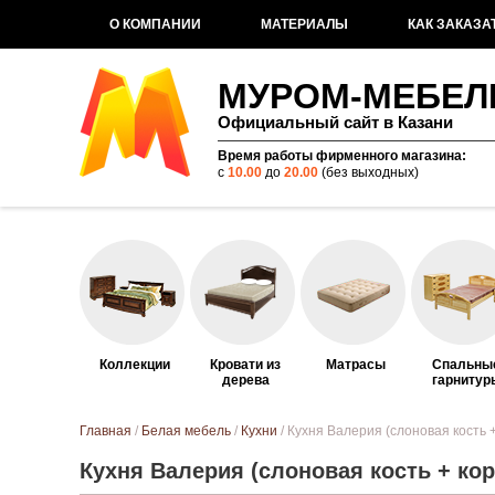
О КОМПАНИИ
МАТЕРИАЛЫ
КАК ЗАКАЗА
МУРОМ-МЕБЕЛ
Официальный сайт в Казани
Время работы фирменного магазина:
с
10.00
до
20.00
(без выходных)
Коллекции
Кровати из
Матрасы
Спальны
дерева
гарнитур
Вы здесь
Главная
/
Белая мебель
/
Кухни
/ Кухня Валерия (слоновая кость 
Кухня Валерия (слоновая кость + ко