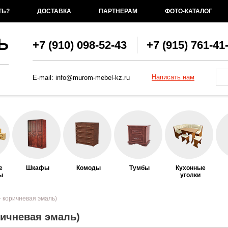
ТЬ?
ДОСТАВКА
ПАРТНЕРАМ
ФОТО-КАТАЛОГ
Ь
+7 (910) 098-52-43
+7 (915) 761-41
Фо
По
Написать нам
E-mail:
info@murom-mebel-kz.ru
е
Шкафы
Комоды
Тумбы
Кухонные
ы
уголки
+ коричневая эмаль)
ричневая эмаль)