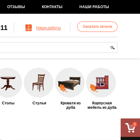
ОТЗЫВЫ
КОНТАКТЫ
НАШИ РАБОТЫ
-11
Заказать звонок
Наши работы
рма поиска
иск
Столы
Стулья
Кровати из
Корпусная
дуба
мебель из дуба
0