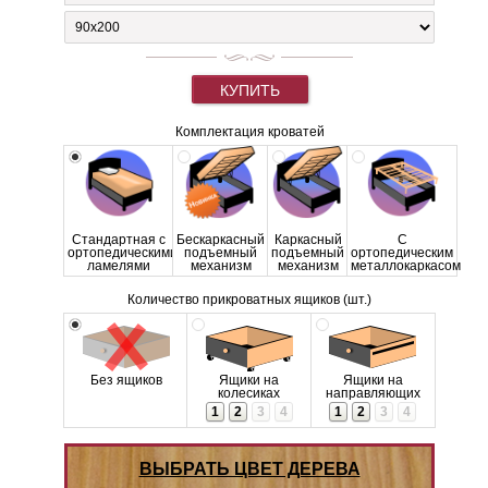
КУПИТЬ
Комплектация кроватей
Стандартная с
Бескаркасный
Каркасный
С
ортопедическими
подъемный
подъемный
ортопедическим
ламелями
механизм
механизм
металлокаркасом
Количество прикроватных ящиков (шт.)
Без ящиков
Ящики на
Ящики на
колесиках
направляющих
1
2
3
4
1
2
3
4
ВЫБРАТЬ ЦВЕТ ДЕРЕВА