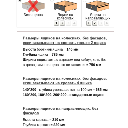
Без ящиков
Ящики на
Ящики на
колесиках
направляющих
1
2
3
4
1
2
3
4
Размеры ящиков на колесиках, без фасадов,
если заказывают на кровать только 2 ящика
Высота
бортиков ящика =
140 мм
Глубина
ящика =
785 мм
Ширина
ящика хоть с вырезом под каблук, хоть без
выреза, самого ящика это не касается =
750 мм
Размеры ящиков на колесиках, без фасадов,
если заказывают на кровать 4 ящика
140*200
- глубина уменьшается на 100 мм =
685 мм
160*200, 180*200, 200*200 - стандартные ящики
Размеры ящиков на направляющих, без
фасадов
Высота каркаса =
210 мм
Глубина каркаса =
820 мм