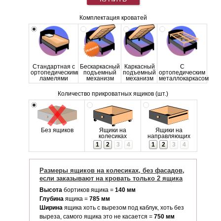
Комплектация кроватей
Стандартная с
Бескаркасный
Каркасный
С
ортопедическими
подъемный
подъемный
ортопедическим
ламелями
механизм
механизм
металлокаркасом
Количество прикроватных ящиков (шт.)
Без ящиков
Ящики на
Ящики на
колесиках
направляющих
1
2
3
4
1
2
3
4
Размеры ящиков на колесиках, без фасадов,
если заказывают на кровать только 2 ящика
Высота
бортиков ящика =
140 мм
Глубина
ящика =
785 мм
Ширина
ящика хоть с вырезом под каблук, хоть без
выреза, самого ящика это не касается =
750 мм