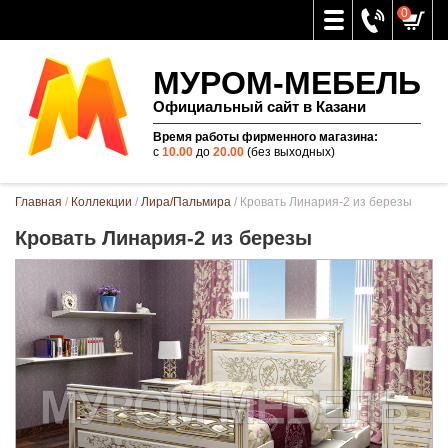
0
МУРОМ-МЕБЕЛЬ
Официальный сайт в Казани
Время работы фирменного магазина:
с
10.00
до
20.00
(без выходных)
Вы здесь
Главная
/
Коллекции
/
Лира/Пальмира
/ Кровать Линария-2 из березы
Кровать Линария-2 из березы