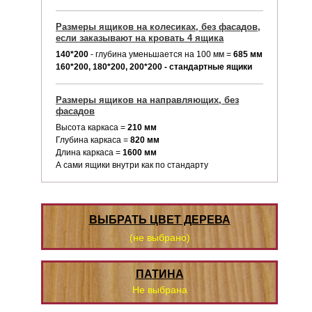
Размеры ящиков на колесиках, без фасадов,
если заказывают на кровать 4 ящика
140*200
- глубина уменьшается на 100 мм =
685 мм
160*200, 180*200, 200*200 - стандартные ящики
Размеры ящиков на направляющих, без
фасадов
Высота каркаса =
210 мм
Глубина каркаса =
820 мм
Длина каркаса =
1600 мм
А сами ящики внутри как по стандарту
ВЫБРАТЬ ЦВЕТ ДЕРЕВА
(не выбрано)
ПАТИНА
Не выбрана