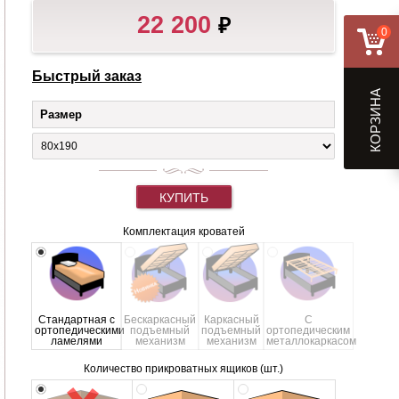
22 200
₽
0
Быстрый заказ
КОРЗИНА
Размер
КУПИТЬ
Комплектация кроватей
Стандартная с
Бескаркасный
Каркасный
С
ортопедическими
подъемный
подъемный
ортопедическим
ламелями
механизм
механизм
металлокаркасом
Количество прикроватных ящиков (шт.)