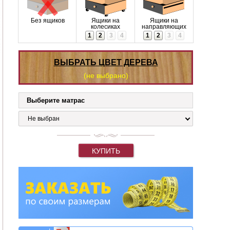
Без ящиков
Ящики на
Ящики на
колесиках
направляющих
1
2
3
4
1
2
3
4
ВЫБРАТЬ ЦВЕТ ДЕРЕВА
(не выбрано)
Выберите матрас
Не выбран
КУПИТЬ