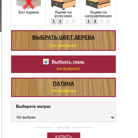
Без ящиков
Ящики на
Ящики на
колесиках
направляющих
1
2
3
4
1
2
3
4
ВЫБРАТЬ ЦВЕТ ДЕРЕВА
(не выбрано)
Выбрать ткань
(не выбрано)
ПАТИНА
Не выбрана
Выберите матрас
Не выбран
КУПИТЬ