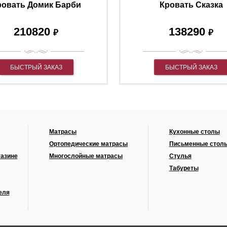
ровать Домик Барби
Кровать Сказка
210820
138290
₽
₽
БЫСТРЫЙ ЗАКАЗ
БЫСТРЫЙ ЗАКАЗ
Матрасы
Кухонные столы
Ортопедические матрасы
Письменные стол
газине
Многослойные матрасы
Стулья
Табуреты
еля