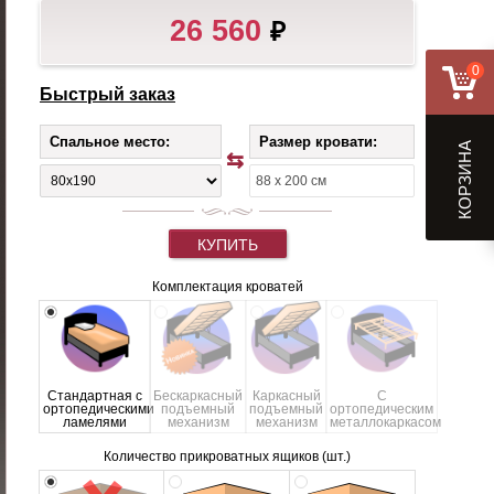
26 560
₽
0
Быстрый заказ
Спальное место:
Размер кровати:
КОРЗИНА
КУПИТЬ
Комплектация кроватей
Стандартная с
Бескаркасный
Каркасный
С
ортопедическими
подъемный
подъемный
ортопедическим
ламелями
механизм
механизм
металлокаркасом
Количество прикроватных ящиков (шт.)