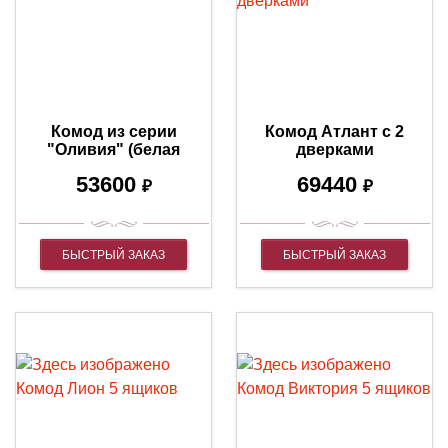
Комод из серии
Комод Атлант с 2
"Оливия" (белая
дверками
эмаль с серебряной
53600
69440
патиной)
₽
₽
БЫСТРЫЙ ЗАКАЗ
БЫСТРЫЙ ЗАКАЗ