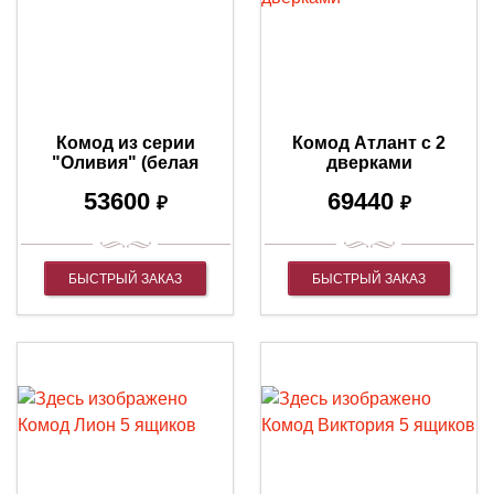
Комод из серии
Комод Атлант с 2
"Оливия" (белая
дверками
эмаль с серебряной
53600
69440
патиной)
₽
₽
БЫСТРЫЙ ЗАКАЗ
БЫСТРЫЙ ЗАКАЗ