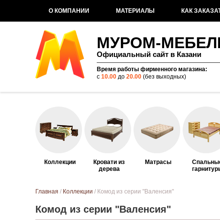
О КОМПАНИИ
МАТЕРИАЛЫ
КАК ЗАКАЗА
МУРОМ-МЕБЕЛ
Официальный сайт в Казани
Время работы фирменного магазина:
с
10.00
до
20.00
(без выходных)
Коллекции
Кровати из
Матрасы
Спальны
дерева
гарнитур
Вы здесь
Главная
/
Коллекции
/ Комод из серии "Валенсия"
Комод из серии "Валенсия"