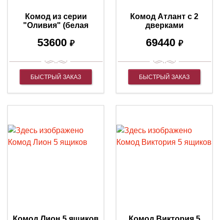
Комод из серии
Комод Атлант с 2
"Оливия" (белая
дверками
эмаль с серебряной
53600
69440
патиной)
₽
₽
БЫСТРЫЙ ЗАКАЗ
БЫСТРЫЙ ЗАКАЗ
Комод Лион 5 ящиков
Комод Виктория 5