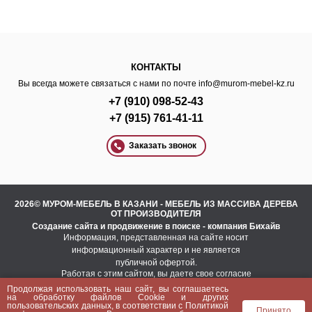
КОНТАКТЫ
Вы всегда можете связаться с нами по почте
info@murom-mebel-kz.ru
+7 (910) 098-52-43
+7 (915) 761-41-11
Заказать звонок
2026© МУРОМ-МЕБЕЛЬ В КАЗАНИ - МЕБЕЛЬ ИЗ МАССИВА ДЕРЕВА
ОТ ПРОИЗВОДИТЕЛЯ
Создание сайта
и
продвижение в поиске
- компания Бихайв
Информация, представленная на сайте носит
информационный характер и не является
публичной офертой.
Работая с этим сайтом, вы даете свое согласие
на использование файлов cookie.
Продолжая использовать наш сайт, вы соглашаетесь
Это необходимо для нормального
на
обработку файлов Сookie
и других
функционирования сайта и анализа трафика.
пользовательских данных, в соответствии с
Политикой
Принято