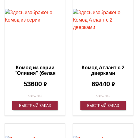
Комод из серии
Комод Атлант с 2
"Оливия" (белая
дверками
эмаль с серебряной
53600
69440
патиной)
₽
₽
БЫСТРЫЙ ЗАКАЗ
БЫСТРЫЙ ЗАКАЗ