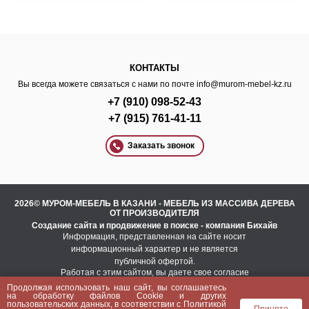
КОНТАКТЫ
Вы всегда можете связаться с нами по почте
info@murom-mebel-kz.ru
+7 (910) 098-52-43
+7 (915) 761-41-11
Заказать звонок
2026© МУРОМ-МЕБЕЛЬ В КАЗАНИ - МЕБЕЛЬ ИЗ МАССИВА ДЕРЕВА
ОТ ПРОИЗВОДИТЕЛЯ
Создание сайта
и
продвижение в поиске
- компания Бихайв
Информация, представленная на сайте носит
информационный характер и не является
публичной офертой.
Работая с этим сайтом, вы даете свое согласие
на использование файлов cookie.
Продолжая использовать наш сайт, вы соглашаетесь
Это необходимо для нормального
на
обработку файлов Сookie
и других
функционирования сайта и анализа трафика.
пользовательских данных, в соответствии с
Политикой
Принято